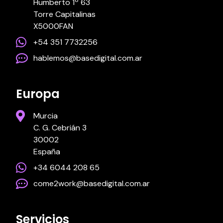
Humberto 1º 63
Torre Capitalinas
X5000FAN
+54 351 7732256
hablemos@basedigital.com.ar
Europa
Murcia
C. G. Cebrián 3
30002
España
+34 6044 208 65
come2work@basedigital.com.ar
Servicios